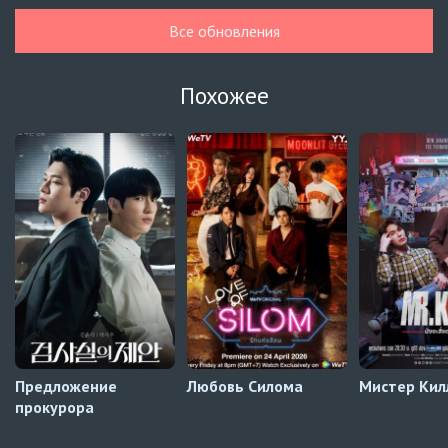
Навечно влюблённые
6 серия
BLDUB
Все обновления
Навечно влюблённые
5 серия
BLDUB
Похожее
Мистер Килл
5 серия
AniDUB
Навечно влюблённые
6 серия
UAFLIX (украинский)
Навечно влюблённые
5 серия
UAFLIX (украинский)
Навечно влюблённые
4 серия
UAFLIX (украинский)
Предложение
Любовь Силома
Мистер Кил
прокурора