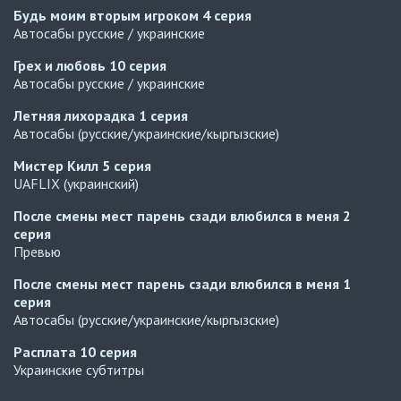
Будь моим вторым игроком
4 серия
Автосабы русские / украинские
Грех и любовь
10 серия
Автосабы русские / украинские
Летняя лихорадка
1 серия
Автосабы (русские/украинские/кыргызские)
Мистер Килл
5 серия
UAFLIX (украинский)
После смены мест парень сзади влюбился в меня
2
серия
Превью
После смены мест парень сзади влюбился в меня
1
серия
Автосабы (русские/украинские/кыргызские)
Расплата
10 серия
Украинские субтитры