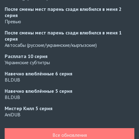
После смены мест парень сзади влюбился в меня
2
серия
Превью
После смены мест парень сзади влюбился в меня
1
серия
Автосабы (русские/украинские/кыргызские)
Расплата
10 серия
Украинские субтитры
Навечно влюблённые
6 серия
BLDUB
Навечно влюблённые
5 серия
BLDUB
Мистер Килл
5 серия
AniDUB
Навечно влюблённые
6 серия
UAFLIX (украинский)
Все обновления