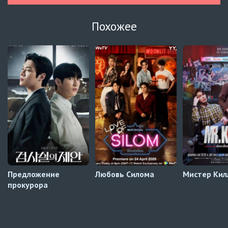
Навечно влюблённые
5 серия
UAFLIX (украинский)
Похожее
Навечно влюблённые
4 серия
UAFLIX (украинский)
Навечно влюблённые
3 серия
UAFLIX (украинский)
Навечно влюблённые
2 серия
UAFLIX (украинский)
Предложение
Любовь Силома
Мистер Кил
прокурора