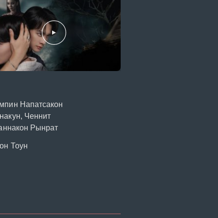
мпин Напатсакон
накун, Ченнит
Ваннакон Рынрат
он Тоун