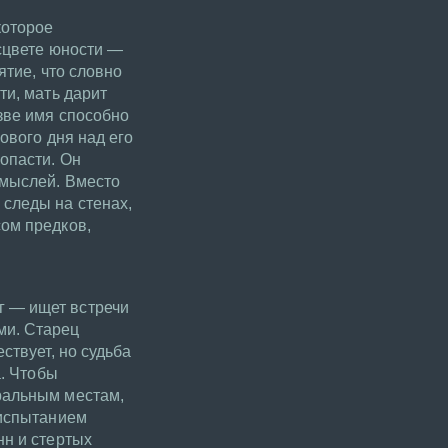
которое
асцвете юности —
ятие, что словно
ти, мать дарит
зве имя способно
ового дня над его
опасти. Он
 мыслей. Вместо
следы на стенах,
сом предков,
г — ищет встречи
ми. Старец
ствует, но судьба
а. Чтобы
ральным местам,
 испытанием
нн и стертых