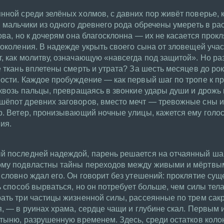
нной среди зелёных холмов, с давних пор живёт поверье, 
: мальчики из одного древнего рода обречены умереть в р
ова, но к дочерям она благосклонна — их не касается прокл
поколения. В надежде укрыть своего сына от зловещей учас
, как молитву, означающую «навсегда под защитой». Но ра
 ткань вплетены смерть и утрата? За шесть месяцев до рок
ости. Каждое пробуждение — как первый шаг по тропе к пр
сквозь пальцы, превращаясь в звонкие удары души и дрожь
шёпот древних заговоров, вместо мечт — тревожные сны и 
р. Ветер, пронизывающий ночные улицы, кажется ему голо
ия.
й последней надеждой, парень решается на отчаянный ша
ому подвластны тайны переходов между живыми и мёртвы
словно ждал его. Он говорит без утешений: проклятие суще
ь способ вырваться, но он потребует больше, чем силы тел
рать три частицы жизненной силы, рассеянные по трем сак
я, — в руинах храма, сердце чащи и глубине скал. Первым
ятыню, разрушенную временем. Здесь, среди остатков коло