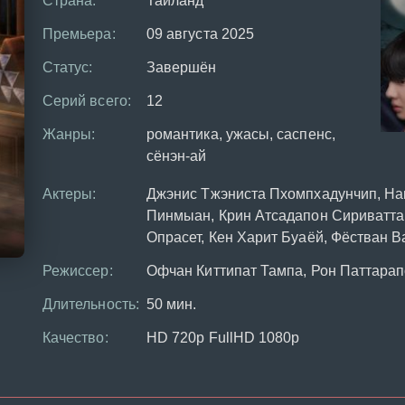
Страна:
Таиланд
Премьера:
09 августа 2025
Статус:
Завершён
Серий всего:
12
Жанры:
романтика, ужасы, саспенс,
сёнэн-ай
Актеры:
Джэнис Тжэниста Пхомпхадунчип, На
Пинмыан, Крин Атсадапон Сириватта
Опрасет, Кен Харит Буаёй, Фёстван 
Режиссер:
Офчан Киттипат Тампа, Рон Паттарап
Длительность:
50 мин.
Качество:
HD 720p FullHD 1080p