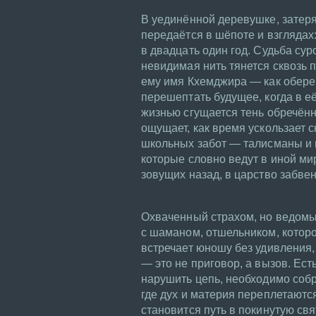
В уединённой деревушке, затеря
передаётся в шёпоте и взглядах
в двадцать один год. Судьба сур
невидимая нить тянется сквозь 
ему имя Кхемджира — как оберег
перешептать будущее, когда в её
жизнью сгущается тень обречённ
ощущает, как время ускользает 
школьных забот — талисманы и 
которые словно ведут в иной ми
зовущих назад, в царство забвен
Охваченный страхом, но ведомы
с шаманом, отшельником, котор
встречает юношу без удивления, 
— это не приговор, а вызов. Ест
нарушить цепь, необходимо соб
где дух и материя переплетаютс
становится путь в покинутую св