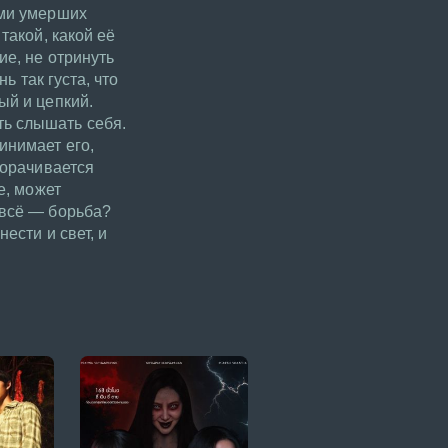
ами умерших
такой, какой её
ие, не отринуть
ь так густа, что
ый и цепкий.
ть слышать себя.
инимает его,
борачивается
е, может
 всё — борьба?
ести и свет, и