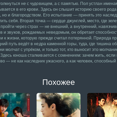
толкнуться не с чудовищем, а с памятью. Пол устлан имен
ывается в его крови. Здесь он слышит историю своего рода 
, но и благородством. Его испытание — принять это наслед
тить себя. Вторая точка — сердце джунглей, место, где зелен
 пройти через страх — не внешний, а внутренний, навязчив
в и звуков, рождаемых неведомым, он обретает способнос
ви к жизни, которую прежде считал потерянной. Природа пр
ний путь ведёт в недра каменной горы, туда, где тишина о
и молчат с упрёком, и только тот, кто выносит это молчани
 Здесь юноша сталкивается с сомнением: зачем жить, если
о — не как наследник ужасного, а как человек, способный н
Похожее