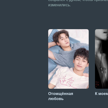
изменились.
Отомщённая
К моем
любовь