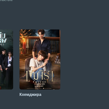
Кхемджира
Тайные любовники