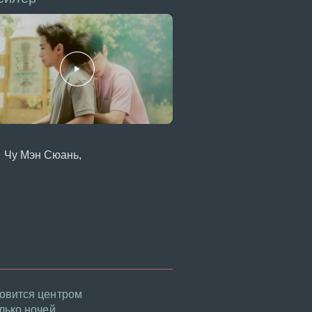
, Чу Мэн Сюань,
новится центром
лько ночей