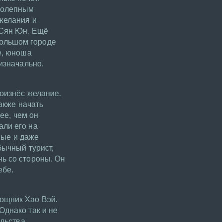
иколепным
желания и
 Сян Юн. Ещё
большом городе
е, юноша
изначально.
роизнёс желание.
акже начать
ее, чем он
али его на
мые и даже
бычный турист,
нь со стороны. Он
ебе.
ощник Хао Вэй.
Однако так и не
ельства