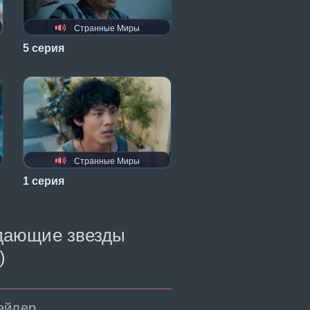
Странные Миры
5 серия
Странные Миры
1 серия
адающие звезды
)
ейлер