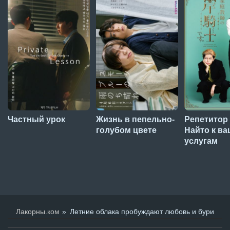
Частный урок
Жизнь в пепельно-
Репетитор
голубом цвете
Найто к в
услугам
Лакорны.ком
Летние облака пробуждают любовь и бури