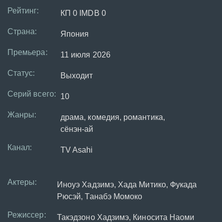
Рейтинг:
КП 0 IMDB 0
Страна:
Япония
Премьера:
11 июля 2026
Статус:
Выходит
Серий всего:
10
Жанры:
драма, комедия, романтика,
сёнэн-ай
Канал:
TV Asahi
Актеры:
Иноуэ Хадзимэ, Хада Митико, Фукада
Рюсэй, Танабэ Момоко
Режиссер:
Такэдзоно Хадзимэ, Киносита Наоми