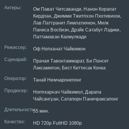
Актеры:
Ом Пават Читсаванди, Нанон Корапат
Кирдпан, Джимми Тжитпхон Пхотивихок,
Лав Паттранит Лимпатиякон, Милк
Паниса Восбиэн, Дрэйк Сатабут Лэдики,
Паттамаван Каомулкади
Режиссер:
Оф Нопханат Чайвимон
Сценарий:
Прачая Тавонтаммарат, Би Понсет
Лаксамипон, Бест Киттисак Конка
Оператор:
Танай Нимчаронепонг
Продюсер:
Ноппхарнач Чайвимол, Дарапа
Чайсангуан, Сатапорн Паничраксапонг
Длительность:
55 мин.
Качество:
HD 720p FullHD 1080p