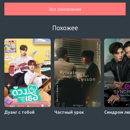
Гелбойс 2 сезон
1 серия
Все обновления
Автосабы русские / украинские
Огонь
6 серия
Похожее
Превью
Огонь
5 серия
Автосабы русские / украинские
Край горизонта
9 серия
Превью
Край горизонта
8 серия
Автосабы русские / украинские
Дуанг с тобой
Частный урок
Синдром л