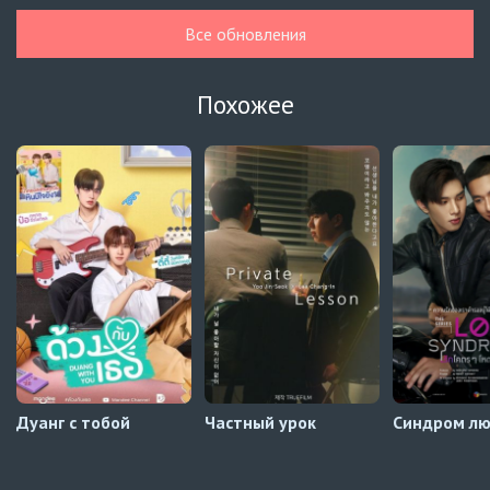
Гелбойс 2 сезон
1 серия
Все обновления
Автосабы русские / украинские
Огонь
6 серия
Похожее
Превью
Огонь
5 серия
Автосабы русские / украинские
Край горизонта
9 серия
Превью
Край горизонта
8 серия
Автосабы русские / украинские
Дуанг с тобой
Частный урок
Синдром л