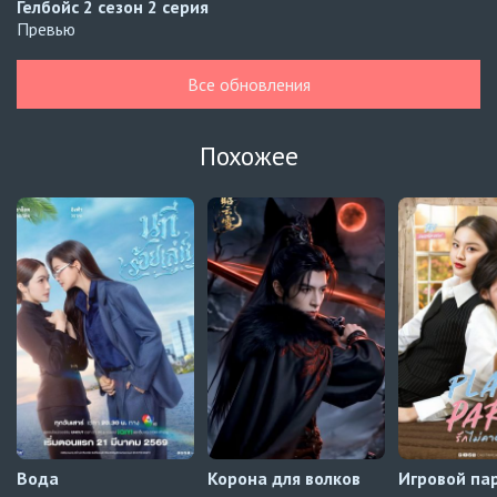
Гелбойс 2 сезон
2 серия
Превью
Гелбойс 2 сезон
1 серия
Все обновления
Автосабы русские / украинские
Огонь
6 серия
Похожее
Превью
Огонь
5 серия
Автосабы русские / украинские
Край горизонта
9 серия
Превью
Край горизонта
8 серия
Автосабы русские / украинские
Вода
Корона для волков
Игровой па