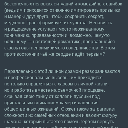
бесконечных неловких ситуаций и комедийных ошибок
(ведь им приходится отчаянно имитировать привычки
и манеры друг друга, чтобы сохранить секрет),
медленно трансформирует их чувства. Ненависть
и раздражение уступают место неожиданному
пониманию, привязанности и, возможно, чему-то
большему — настоящей романтике, прорвавшейся
сквозь годы непримиримого соперничества. В этом
противостоянии чьё же сердце падёт первым?
Параллельно с этой личной драмой разворачиваются
и профессиональные вызовы: им приходится
не только справляться с хаосом в личной жизни,
но и работать вместе на съемочной площадке,
скрывая свою тайну от коллег и публики под
пристальным вниманием камер и давления
общественных ожиданий. Сюжет также затрагивает
сложности их семейных отношений и вводит фигуру
шамана, который пытается помочь героям вернуть
души на свои места, добавляя еще один слой к и без