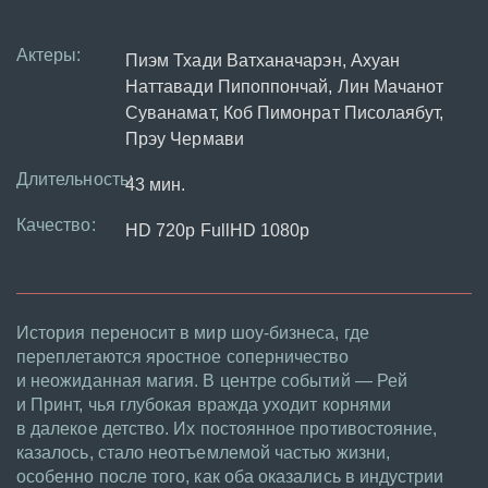
Актеры:
Пиэм Тхади Ватханачарэн, Ахуан
Наттавади Пипоппончай, Лин Мачанот
Суванамат, Коб Пимонрат Писолаябут,
Прэу Чермави
Длительность:
43 мин.
Качество:
HD 720p FullHD 1080p
История переносит в мир шоу-бизнеса, где
переплетаются яростное соперничество
и неожиданная магия. В центре событий — Рей
и Принт, чья глубокая вражда уходит корнями
в далекое детство. Их постоянное противостояние,
казалось, стало неотъемлемой частью жизни,
особенно после того, как оба оказались в индустрии