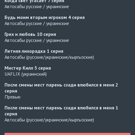
Когда свет угасает
7 серия
Автосабы русские / украинские
Будь моим вторым игроком
4 серия
Автосабы русские / украинские
Грех и любовь
10 серия
Автосабы русские / украинские
Летняя лихорадка
1 серия
Автосабы (русские/украинские/кыргызские)
Мистер Килл
5 серия
UAFLIX (украинский)
После смены мест парень сзади влюбился в меня
2
серия
Превью
После смены мест парень сзади влюбился в меня
1
серия
Автосабы (русские/украинские/кыргызские)
Расплата
10 серия