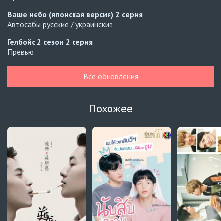
Ваше небо (японская версия)
2 серия
Автосабы русские / украинские
Гелбойс 2 сезон
2 серия
Превью
Гелбойс 2 сезон
1 серия
Все обновления
Автосабы русские / украинские
Огонь
6 серия
Похожее
Превью
Огонь
5 серия
Автосабы русские / украинские
Край горизонта
9 серия
Превью
Край горизонта
8 серия
Автосабы русские / украинские