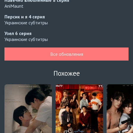
Навечно влюблённые
8 серия
AniMaunt
Персик и я
4 серия
Украинские субтитры
Узел
6 серия
Украинские субтитры
Узел
5 серия
Все обновления
Украинские субтитры
Зантис, скучаю по тебе
8 серия
Похожее
Автосабы русские / украинские
Кризис влюблённости в классе
4 серия
Превью
Кризис влюблённости в классе
3 серия
Автосабы русские / украинские
Давай немного подождём, Харутора-кун
1 серия
Превью