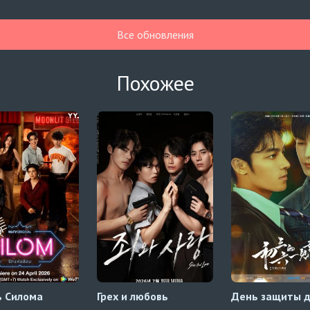
Все обновления
Похожее
 Силома
Грех и любовь
День защиты 