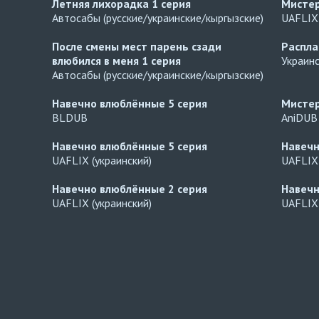
Летняя лихорадка
1 серия
Мисте
Автосабы (русские/украинские/кыргызские)
UAFLIX 
После смены мест парень сзади
Распл
влюбился в меня
1 серия
Украин
Автосабы (русские/украинские/кыргызские)
Навечно влюблённые
5 серия
Мисте
BLDUB
AniDUB
Навечно влюблённые
5 серия
Навеч
UAFLIX (украинский)
UAFLIX 
Навечно влюблённые
2 серия
Навеч
UAFLIX (украинский)
UAFLIX 