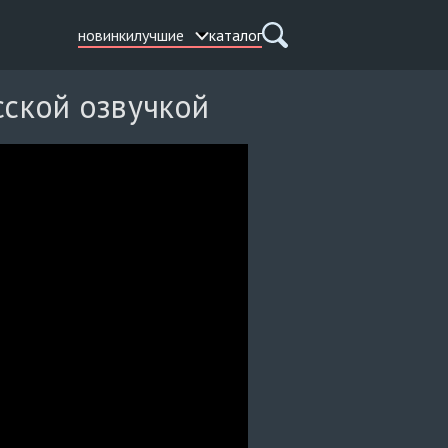
новинки
лучшие
каталог
сской озвучкой