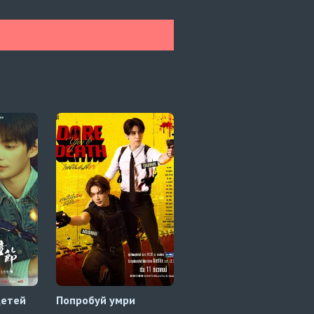
детей
Попробуй умри
Плейбой