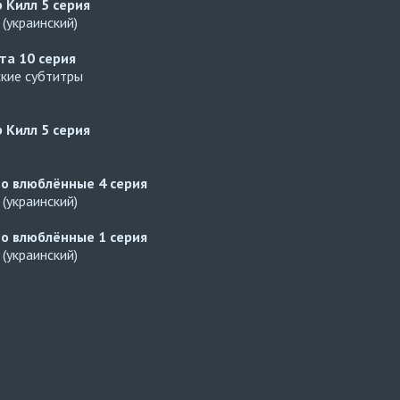
р Килл
5 серия
(украинский)
ата
10 серия
ские субтитры
р Килл
5 серия
но влюблённые
4 серия
(украинский)
но влюблённые
1 серия
(украинский)