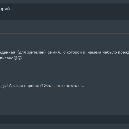
данная  (для зрителей)  химия,  о которой и  намека небыло прежде
аписано😍🤣
цы! А какая парочка?! Жаль, что так мало...