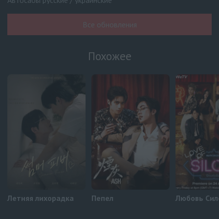
Автосабы русские / украинские
Твой третий
1 серия
Все обновления
Pus'ki Production
Летние облака пробуждают любовь и бури
6 серия
Похожее
Превью
Летние облака пробуждают любовь и бури
5 серия
Оригинал
Не проси Пи Джейна
6 серия
Украинские субтитры
Не проси Пи Джейна
5 серия
Украинские субтитры
Летняя лихорадка
Пепел
Любовь Си