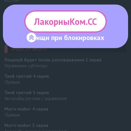
BLDUB
Мистер Килл
2 серия
BLDUB
ЛакорныКом.СС
Мистер Килл
1 серия
BLDUB
ищи при
блокировках
Вчера, 09 августа
Поцелуй будет после расследования
1 серия
Украинские субтитры
Твой третий
4 серия
Превью
Твой третий
3 серия
Автосабы русские / украинские
Матч-пойнт
4 серия
Превью
Матч-пойнт
3 серия