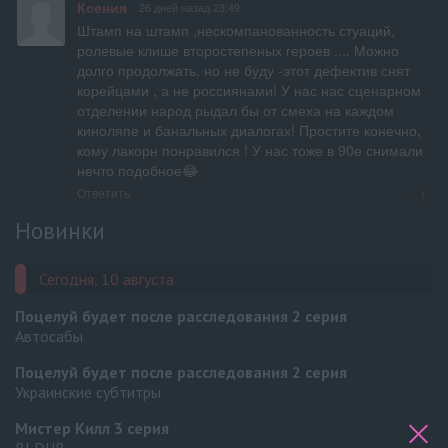
Ксения
26 дней назад 23:49
Штамп на штамп ,нескомпанованность стуаций,  
ролевые клише второстепеных героев .... Можно 
долго продолжать, но не буду -этот дефектив снят 
корейцами , а не россиянами! У нас нас сценарном 
отделении народ рыдал бы от смеха на каждом 
киноляпе и банальных диалогах! Простите конечно, 
кому лакорн понравился ! У нас тоже в 90е снимали 
нечто подобное😂
Ответить
-1
Новинки
Сегодня, 10 августа
Поцелуй будет после расследования
2 серия
Автосабы
Поцелуй будет после расследования
2 серия
Украинские субтитры
Мистер Килл
3 серия