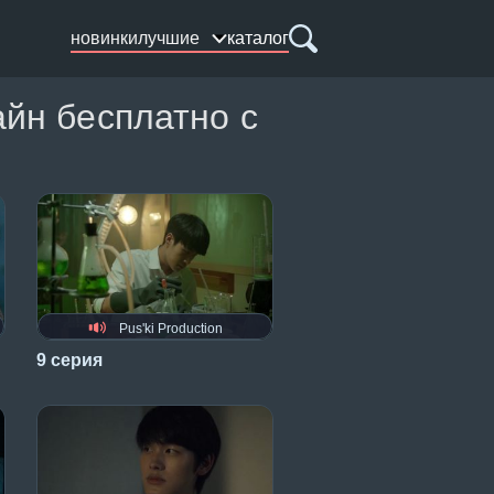
новинки
лучшие
каталог
айн бесплатно с
Pus'ki Production
9 серия