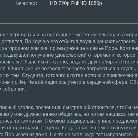
Качество:
HD 720p FullHD 1080p
ие перебраться на постоянное место жительства в Америк
ществятся. По случаю его отбытия друзья решают устроит
т в загородном домике, принадлежащем семье Пора. Компан
 предвкушал получение удовольствий от времени, которое 
нечно же, было им и грустно, ведь их друг собирался покин
ся. Юность же не позволяет всецело погружаться в грусть,
угих тем. Студента, готового к путешествию и приключения
ниями с Фи. Не всё ладилось у него в сердечной сфере. Об
х собрании.
писный уголок, поспешили быстрее обустроиться, чтобы не
ачалу они дружественно общались, но потом нашлась тема
естись по комнатам. Яблоком раздора выступило предложен
ебя неоднозначные сцены. Когда страсти немного поутихли
то Пор исчез из дома. Никто не знал, куда тот направился. 