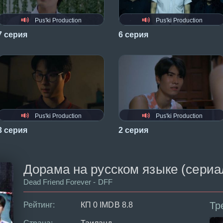
Pus'ki Production
Pus'ki Production
7 серия
6 серия
Pus'ki Production
Pus'ki Production
3 серия
2 серия
Дорама на русском языке (сериал 
Dead Friend Forever - DFF
Тр
Рейтинг:
КП 0 IMDB 8.8