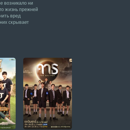
не возникало ни
что жизнь прежней
инить вред
 них скрывает