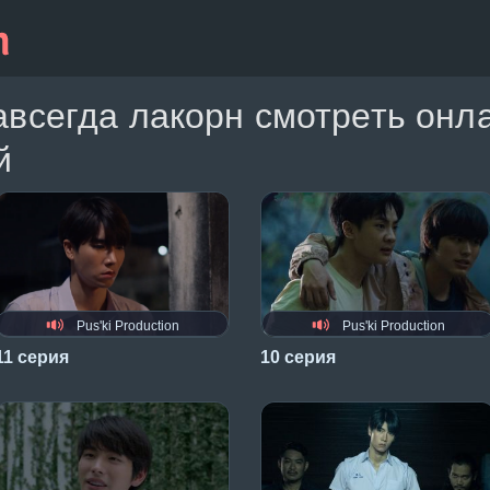
авсегда лакорн смотреть онл
й
Pus'ki Production
Pus'ki Production
11 серия
10 серия