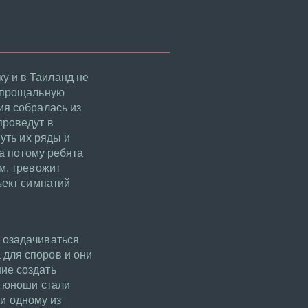
у и в Таиланд не
ь прощальную
ия собралась из
проведут в
уть их ряды и
 а потому ребята
м, тревожит
ъект симпатий
 озадачиваться
 для споров и они
ие создать
, юноши стали
Ни одному из