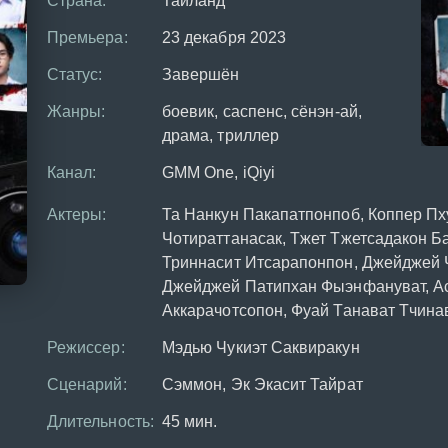
Страна:
Таиланд
Премьера:
23 декабря 2023
Статус:
Завершён
Жанры:
боевик, саспенс, сёнэн-ай,
драма, триллер
Канал:
GMM One, iQiyi
Актеры:
Та Нанкун Пакапатпонпоб, Коппер Пх
Чотираттанасак, Тжет Тжетсадакон Б
Триннасит Итсарапонпон, Джейджей 
Джейджей Патипхан Фыэнфануват, А
Аккарачотсопон, Фуай Танават Тчина
Режиссер:
Мэдью Чукиэт Саквиракун
Сценарий:
Сэммон, Эк Экасит Тайрат
Длительность:
45 мин.