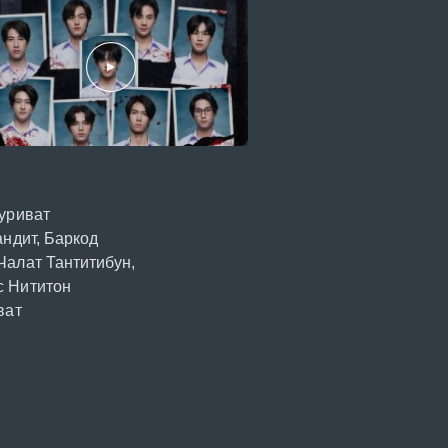
уриват
андит, Баркод
Чалат Тантитибун,
с Нититон
ват