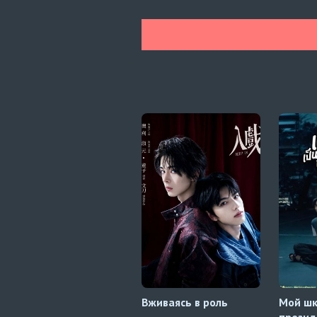
Вживаясь в роль
Мой ш
презид