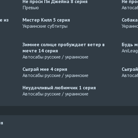
Не проси Пи Джейна
8 серия
Не про
Превью
Автосаб
е из
Мистер Килл
5 серия
Собака
Украинские субтитры
Украин
Зимнее солнце пробуждает ветер в
Будь м
мечте
14 серия
AniLea
Автосабы русские / украинские
Сыграй мне
4 серия
Сыгра
Автосабы русские / украинские
Автосаб
Неудачливый любимчик
1 серия
Автосабы русские / украинские
бя