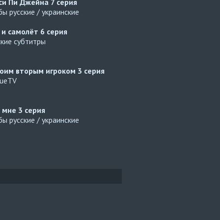
си Пи Джейна
7 серия
ы русские / украинские
 и самолёт
6 серия
ские субтитры
оим вторым игроком
3 серия
gueTV
й мне
3 серия
ы русские / украинские