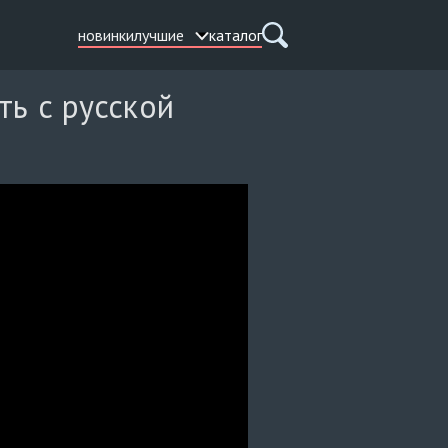
новинки
лучшие
каталог
ть с русской