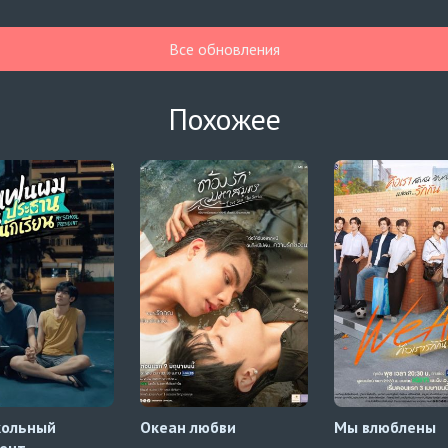
Все обновления
Похожее
кольный
Океан любви
Мы влюблены
ент