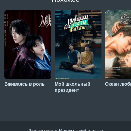
Вживаясь в роль
Мой школьный
Океан люб
президент
Лакорны.ком
Между славой и тенью