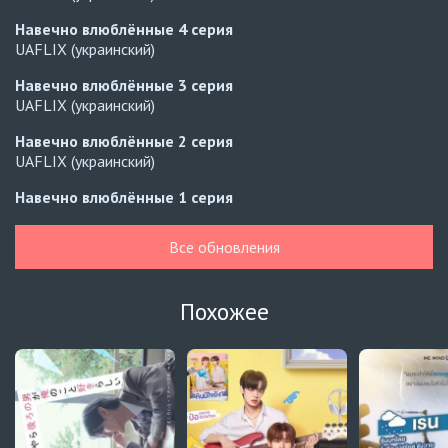
Навечно влюблённые
4 серия
UAFLIX (украинский)
Навечно влюблённые
3 серия
UAFLIX (украинский)
Навечно влюблённые
2 серия
UAFLIX (украинский)
Навечно влюблённые
1 серия
UAFLIX (украинский)
Все обновления
Навечно влюблённые
7 серия
Русские субтитры
Похожее
Навечно влюблённые
7 серия
Автосабы (украинский)
Зантис, скучаю по тебе
8 серия
Превью
Зантис, скучаю по тебе
7 серия
Автосабы русские / украинские