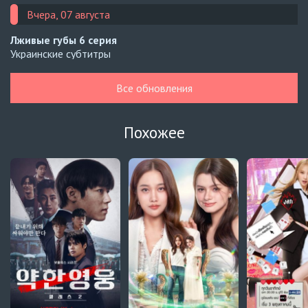
Вчера, 07 августа
Лживые губы
6 серия
Украинские субтитры
Навечно влюблённые
8 серия
Все обновления
AniMaunt
Персик и я
4 серия
Похожее
Украинские субтитры
Узел
6 серия
Украинские субтитры
Узел
5 серия
Украинские субтитры
Зантис, скучаю по тебе
8 серия
Автосабы русские / украинские