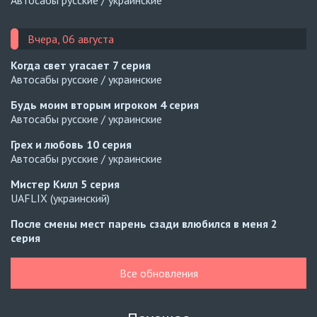
Автосабы русские / украинские
Вчера, 06 августа
Когда свет угасает
7 серия
Автосабы русские / украинские
Будь моим вторым игроком
4 серия
Автосабы русские / украинские
Грех и любовь
10 серия
Автосабы русские / украинские
Мистер Килл
5 серия
UAFLIX (украинский)
После смены мест парень сзади влюбился в меня
2
серия
Превью
Все обновления
После смены мест парень сзади влюбился в меня
1
серия
Автосабы (русские/украинские/кыргызские)