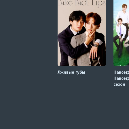
Лживые губы
Навсег
Навсег
сезон