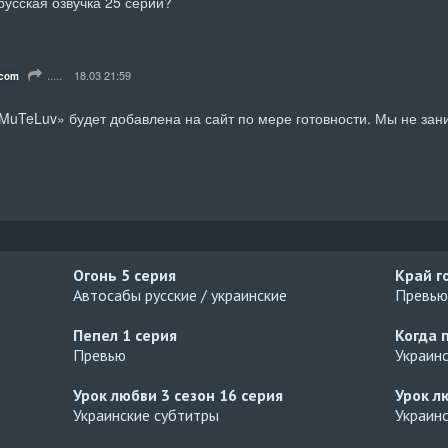
русская озвучка 25 серии?
.....
18.03 21:59
.com
«MuTeLuv» будет добавлена на сайт по мере готовности. Мы не зан
Огонь
5 серия
Край г
Автосабы русские / украинские
Превью
Пепел
1 серия
Когда 
Превью
Украин
Урок любви 3 сезон
16 серия
Урок л
Украинские субтитры
Украин