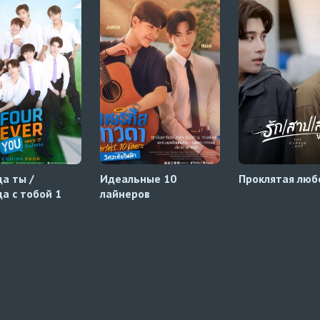
да ты /
Идеальные 10
Проклятая люб
да с тобой 1
лайнеров