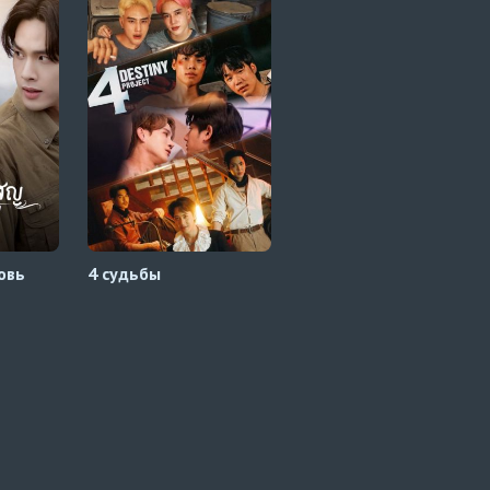
овь
4 судьбы
Мой секрет провидца