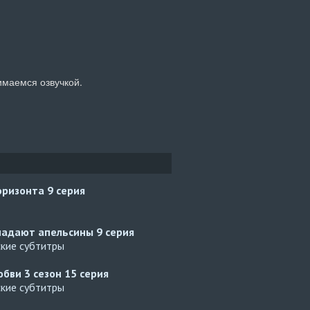
имаемся озвучкой.
оризонта
9 серия
падают апельсины
9 серия
ские субтитры
юбви 3 сезон
15 серия
ские субтитры