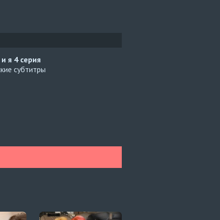
 и я
4 серия
ские субтитры