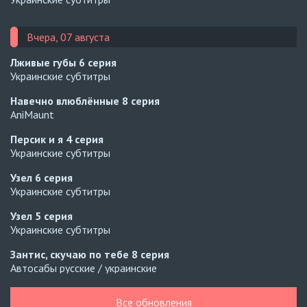
Вчера, 07 августа
Лживые губы
6 серия
Украинские субтитры
Навечно влюблённые
8 серия
AniMaunt
Персик и я
4 серия
Украинские субтитры
Узел
6 серия
Украинские субтитры
Узел
5 серия
Украинские субтитры
Зантис, скучаю по тебе
8 серия
Автосабы русские / украинские
Кризис влюблённости в классе
4 серия
Все обновления
Превью