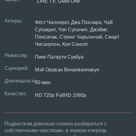
LINE TV, GMM One
Актеры:
Фёст Чалонрат, Джа Пхачара, Чай
Супакрит, Чэп Супачип, Джэймс
Понсапак, Стронг Чарыэнчай, Смарт
Чисанупон, Коп Сонсит
Режиссер:
Пике Патвути Сукбуа
Сценарий:
Мэй Ораван Вичаяваннакун
Длительность:
50 мин.
Качество:
HD 720p FullHD 1080p
Подросткам довольно сложно разбираться с
собственными чувствами, в первую очередь