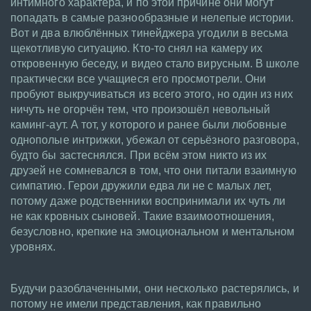
интимного характера, и по этой причине они могут
попадать в самые разнообразные и нелепые истории.
Вот и два влюблённых тинейджера угодили в весьма
щекотливую ситуацию. Кто-то снял на камеру их
откровенную беседу, и видео стало вирусным. В школе
практически все учащиеся его просмотрели. Они
пробуют выкручиваться из всего этого, но один из них
ничуть не огорчён тем, что произошёл невольный
каминг-аут. А тот, у которого и ранее были любовные
однополые интрижки, убежал от серьёзного разговора,
будто бы застеснялся. При всём этом никто из их
друзей не сомневался в том, что они питали взаимную
симпатию. Герои дружили едва ли не с малых лет,
потому даже родственники воспринимали их чуть ли
не как кровных сыновей. Такие взаимоотношения,
безусловно, крепкие на эмоциональном и ментальном
уровнях.
Будучи разоблаченными, они несколько растерялись, и
потому не имели представления, как правильно