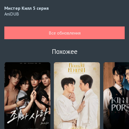
Мистер Килл
5 серия
AniDUB
Навечно влюблённые
6 серия
UAFLIX (украинский)
Все обновления
Навечно влюблённые
5 серия
UAFLIX (украинский)
Похожее
Навечно влюблённые
4 серия
UAFLIX (украинский)
Навечно влюблённые
3 серия
UAFLIX (украинский)
Навечно влюблённые
2 серия
UAFLIX (украинский)