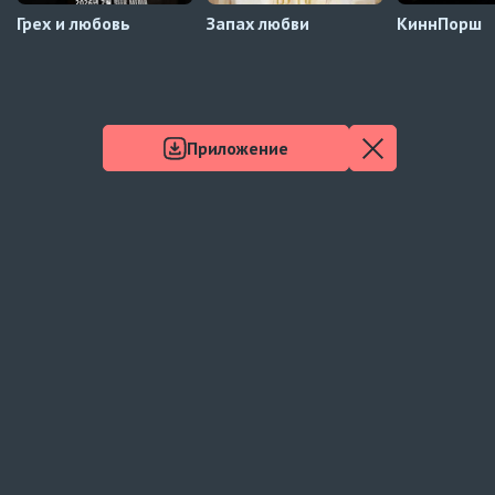
Грех и любовь
Запах любви
КиннПорш
Приложение