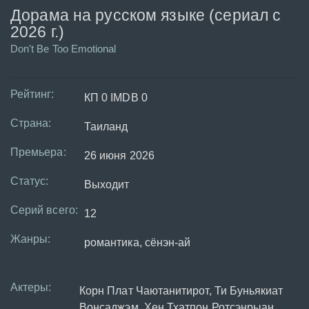
Дорама на русском языке (сериал с
2026 г.)
Don't Be Too Emotional
Рейтинг:
КП 0 IMDB 0
Страна:
Таиланд
Премьера:
26 июня 2026
Статус:
Выходит
Серий всего:
12
Жанры:
романтика, сёнэн-ай
Актеры:
Корн Плат Чаютанитирот, Ти Буньякиат
Вонсаджэм, Хен Тхатпон Ротсэнрыан,