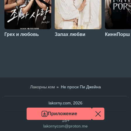
Грех и любовь
Запах любви
КиннПорш
Лакорны.ком
Не проси Пи Джейна
lakorny.com, 2026
Приложение
18+
lakornycom@proton.me