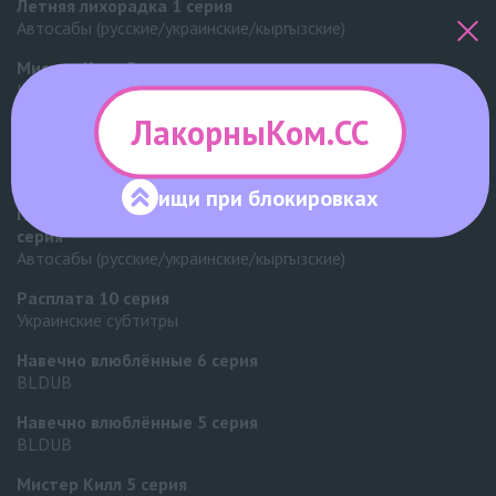
Летняя лихорадка
1 серия
Автосабы (русские/украинские/кыргызские)
Мистер Килл
5 серия
UAFLIX (украинский)
ЛакорныКом.СС
После смены мест парень сзади влюбился в меня
2
серия
Превью
ищи при
блокировках
После смены мест парень сзади влюбился в меня
1
серия
Автосабы (русские/украинские/кыргызские)
Расплата
10 серия
Украинские субтитры
Навечно влюблённые
6 серия
BLDUB
Навечно влюблённые
5 серия
BLDUB
Мистер Килл
5 серия