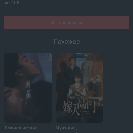
AniDUB
Навечно влюблённые
6 серия
UAFLIX (украинский)
Все обновления
Навечно влюблённые
5 серия
UAFLIX (украинский)
Похожее
Навечно влюблённые
4 серия
UAFLIX (украинский)
Навечно влюблённые
3 серия
UAFLIX (украинский)
Навечно влюблённые
2 серия
UAFLIX (украинский)
Ложная истина
Мужчина,