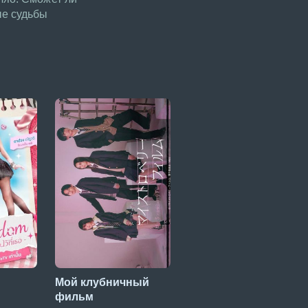
ые судьбы
Мой клубничный
Аяка без ума от
фильм
Хироко! 2 сезон