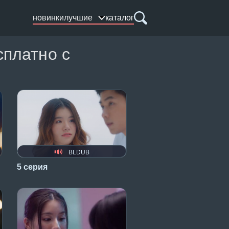
новинки
лучшие
каталог
сплатно с
BLDUB
5 серия