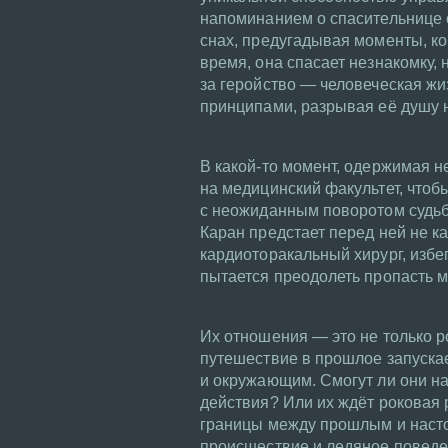
напоминанием о спасительнице о
снах, предугадывая моменты, ко
время, она спасает незнакомку,
за геройство — человеческая жи
принципами, разрывая её душу н
В какой-то момент, одержимая н
на медицинский факультет, чтоб
с неожиданным поворотом судьбы
Каран предстает перед ней не ка
кардиоторакальный хирург, изб
пытается преодолеть пропасть 
Их отношения — это не только р
путешествие в прошлое запускае
и окружающим. Смогут ли они на
действия? Или их ждёт роковая 
границы между прошлым и насто
происшествие и ледяное поведен