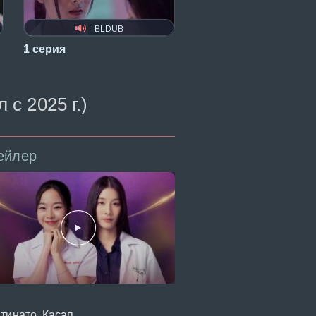
BLDUB
1 серия
с 2025 г.)
ейлер
тинато, Касап