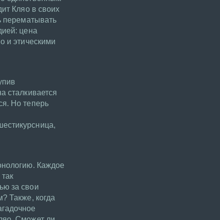
дит Кляо в своих
ть перематывать
дией: цена
о и этическими
упив
на сталкивается
ся. Но теперь
шестикурсница,
ронологию. Каждое
 так
ью за свои
? Также, когда
агадочное
ляо. Сможет ли