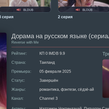
BLDUB
BLDUB
3 серия
2 серия
Дорама на русском языке (сериал 
Reverse with Me
Тр
Рейтинг:
КП 0 IMDB 9.9
Страна:
Таиланд
Премьера:
05 февраля 2025
Статус:
Завершён
Жанры:
романтика, фэнтези, сёдзё-ай
Канал:
Channel 3
Актеры:
Наттамон Чоктиндачай, Питчатон Сан