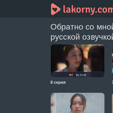
Обратно со мно
русской озвучко
BLDUB
8 серия