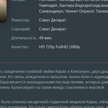
Чампадип, Кантира Вадчаратхадсанак
Санвондикун, Ченнит Опрасет, Танак
Режиссер:
Сиват Дечарат
Сценарий:
Сиват Дечарат
Длительность:
49 мин.
Качество:
HD 720p FullHD 1080p
ть свидетелем глубокой любви Каран и Кляохлуен, двух душ
ени. Их связь, рожденная в прошлом, полна боли и надежд
оборачиваются неожиданными последствиями, которые даж
ероинь балансируют на грани между спасением и жертвой.
н была спасена загадочной студенткой-медиком Каран, об
лять временем. На грани смерти Кляо обрела новую цель,