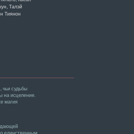
ун, Талэй
он Тиянон
, чьи судьбы
ы на исцеление.
е магия
ладающей
 но единственным