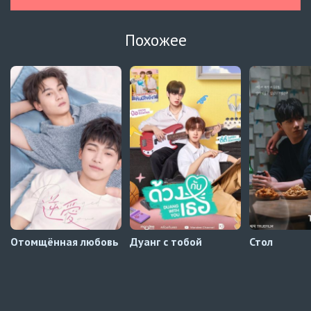
Зантис, скучаю по тебе
8 серия
Похожее
Автосабы русские / украинские
Кризис влюблённости в классе
4 серия
Превью
Кризис влюблённости в классе
3 серия
Автосабы русские / украинские
Давай немного подождём, Харутора-кун
1 серия
Превью
Отомщённая любовь
Дуанг с тобой
Стол