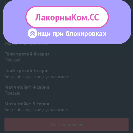
Мистер Килл
1 серия
BLDUB
ЛакорныКом.СС
Вчера, 09 августа
ищи при
блокировках
Поцелуй будет после расследования
1 серия
Украинские субтитры
Твой третий
4 серия
Превью
Твой третий
3 серия
Автосабы русские / украинские
Матч-пойнт
4 серия
Превью
Матч-пойнт
3 серия
Автосабы русские / украинские
Твой третий
1 серия
Все обновления
Pus'ki Production