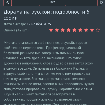
Все
Дорама на русском: подробности 6
серии
Дата выхода:
12 ноября 2025
Оценка (42 шт.) :
Мистика становится ещё мрачнее, а судьбы героев —
ещё теснее переплетены. Профессор, ведомый
безумной решимостью завершить давний ритуал,
начинает читать древнее заклинание. Его голос
дрожит от напряжения, слова будто отзываются эхом
в самом воздухе. Он призывает брахмана Калакаля
вернуть своё тело — и в тот же миг с ним происходит
нечто пугающее. Его глаза стремительно темнеют,
становясь чернее ночи, словно в них поселилась чужая
сила, готовая прорваться наружу. Параллельно с этим
Кхун Кхао и Сиват пытаются разобраться в
собственных прошлых жизнях и странной связи,
которая тянется между ними. Они приходят к выводу,