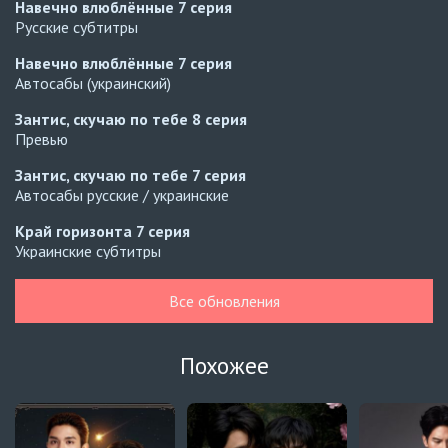
Навечно влюблённые
7 серия
Русские субтитры
Навечно влюблённые
7 серия
Автосабы (украинский)
Зантис, скучаю по тебе
8 серия
Превью
Зантис, скучаю по тебе
7 серия
Автосабы русские / украинские
Край горизонта
7 серия
Украинские субтитры
ИИ-девушка
7 серия
Все обновления
Превью
ИИ-девушка
6 серия
Похожее
AniMaunt
Вчера, 05 августа