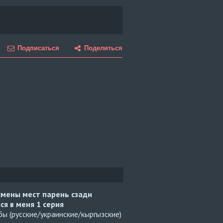
Подписаться
Поделиться
смены мест парень сзади
ся в меня
1 серия
ы (русские/украинские/кыргызские)