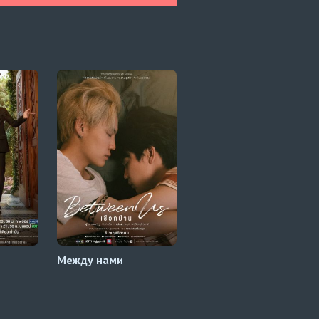
Между нами
История Тарна и
Тайпа 1 сезон