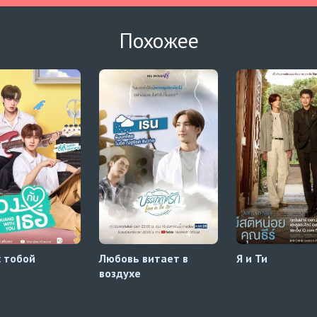
Похожее
с тобой
Любовь витает в
Я и Ти
воздухе