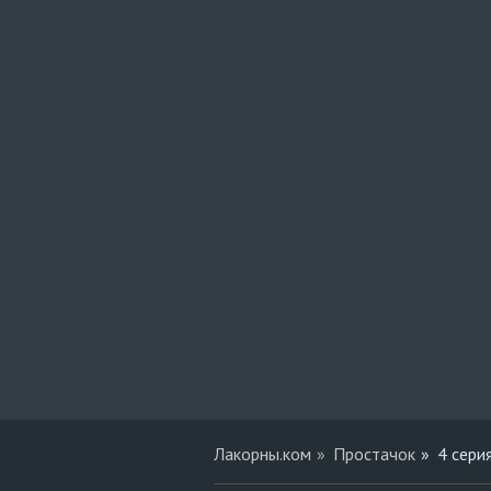
Лакорны.ком
Простачок
4 сери