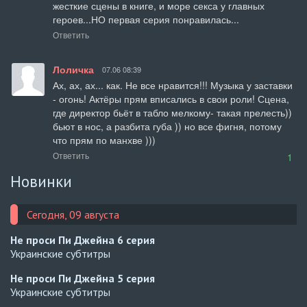
жесткие сцены в книге, и море секса у главных  
героев...НО первая серия понравилась...
Ответить
Лоличка
07.06 08:39
Ах, ах, ах... как. Не все нравится!!! Музыка у заставки 
- огонь! Актёры прям вписались в свои роли! Сцена, 
где директор бьёт в табло мелкому- такая прелесть)) 
бьют в нос, а разбита губа )) но все фигня, потому 
что прям по манхве )))
Ответить
1
Новинки
Сегодня, 09 августа
Не проси Пи Джейна
6 серия
Украинские субтитры
Не проси Пи Джейна
5 серия
Украинские субтитры