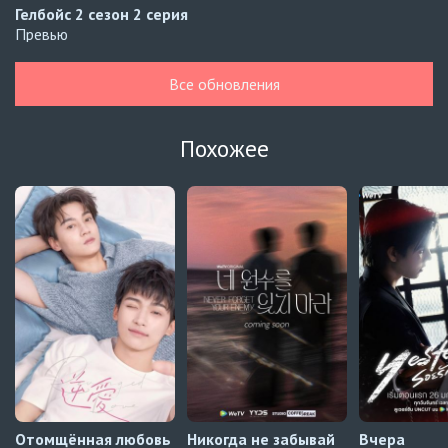
Гелбойс 2 сезон
2 серия
Превью
Гелбойс 2 сезон
1 серия
Все обновления
Автосабы русские / украинские
Огонь
6 серия
Похожее
Превью
Огонь
5 серия
Автосабы русские / украинские
Край горизонта
9 серия
Превью
Край горизонта
8 серия
Автосабы русские / украинские
Отомщённая любовь
Никогда не забывай
Вчера