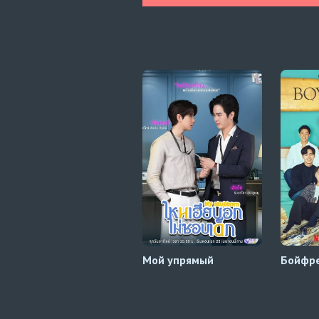
Мой упрямый
Бойфре