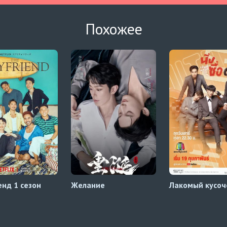
Похожее
нд 1 сезон
Желание
Лакомый кусоч