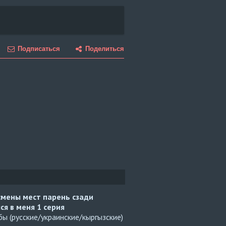
Подписаться
Поделиться
смены мест парень сзади
ся в меня
1 серия
ы (русские/украинские/кыргызские)