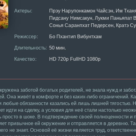
Актеры:
Прэу Нарупонкамон Чайсэн, Им Тхан
Пидсану Нимсакун, Лукми Паньяпат 
Сонья Саранпхат Педерсен, Кратэ С
Режиссер:
Бо Пхантип Вибунтхам
Длительность:
50 мин.
Качество:
HD 720p FullHD 1080p
окружена заботой богатых родителей, не знала нужд и забот
ей. Она живёт в комфорте и без каких-либо ограничений. К
 и любые обязанности казались ей лишь лишней тягостью.
ет идти на сделку, а условия для неё стали настолько нео
ь просто в шоке. В подтверждение своей полноценности и 
яет привычное ей окружение и отправляется в деревню. Та
чего не знает. Основой её жизни является труд, ответственн