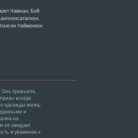
ярет Чамнан, Бой
Ванпхонсатапхон,
упаксон Чаймонкон
. Она привыкла,
апризы всегда
 Но однажды жизнь
жиданными и
права на
м её ожидает
ость и уважение к