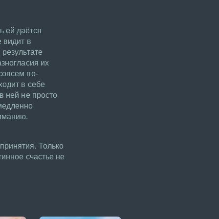
ь ей даётся
 видит в
 результате
азногласия их
совсем по-
ходит в себе
в ней не просто
 медленно
иманию.
принятия. Только
тинное счастье не