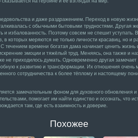
 сказывается на героине и её взглядах на мир.
едовольства и даже раздражением. Переход в новую жизн
 сталкивалась с обычными бытовыми трудностями. Другая же
ь и избалованность. Поэтому совсем не спешит уступать. В
, в которых меряются не только личности красавиц, но и р
 С течением времени богатая дама начинает ценить жизнь 
искренние эмоции и тяжёлый труд. Меняясь, она также и на
аже не приходилось думать. Одновременно другая замечает 
особную к развитию и трансформации. Их отношения очень
енного сотрудничества к более тёплому и настоящему пон
ляется замечательным фоном для духовного обновления и 
ельствами, помогает им найти единство и осознать, что ис
 рождается там, где есть взаимность и доверие.
Похожее