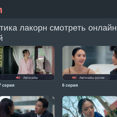
тика лакорн смотреть онлайн
й
Автосабы
Автосабы русские / украинские
7 серия
6 серия