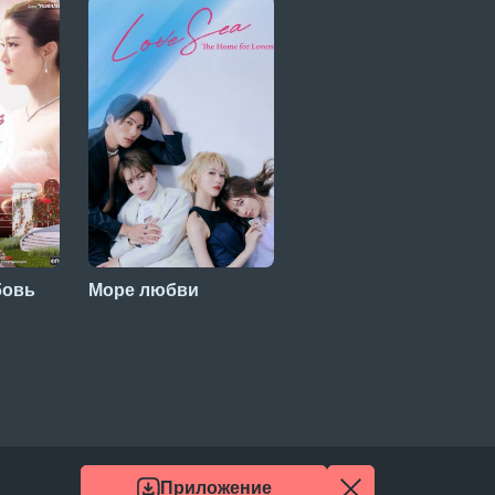
бовь
Море любви
Наш секрет
Приложение