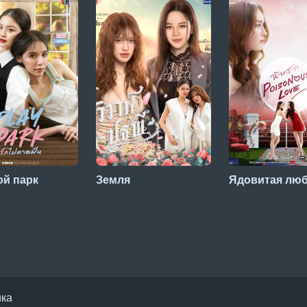
ой парк
Земля
Ядовитая лю
ика