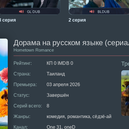
GL DUB
BLDUB
3 серия
2 серия
Дорама на русском языке (сериал 
Hometown Romance
Тр
Рейтинг:
КП 0 IMDB 0
Страна:
Таиланд
Премьера:
03 апреля 2026
Статус:
Завершён
Серий всего:
8
Жанры:
комедия, романтика, сёдзё-ай
Канал:
One 31, oneD