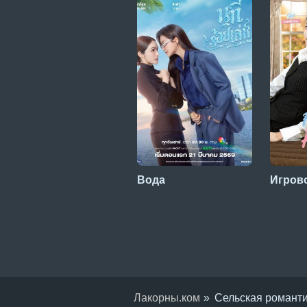
Вода
Игров
Лакорны.ком
Сельская романт