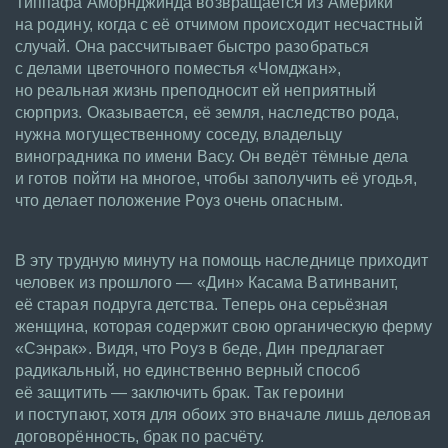
Типпафа Аморнджинда возвращается из Америки
на родину, когда с её отчимом происходит несчастный
случай. Она рассчитывает быстро разобраться
с делами цветочного поместья «Чомджан»,
но реальная жизнь преподносит ей неприятный
сюрприз. Оказывается, её земля, наследство рода,
нужна могущественному соседу, владельцу
виноградника по имени Васу. Он ведёт тёмные дела
и готов пойти на многое, чтобы заполучить её угодья,
что делает положение Роуз очень опасным.
В эту трудную минуту на помощь наследнице приходит
человек из прошлого — «Дин» Касама Ватинванит,
её старая подруга детства. Теперь она серьёзная
женщина, которая содержит свою органическую ферму
«Сэнрак». Видя, что Роуз в беде, Дин предлагает
радикальный, но единственно верный способ
её защитить — заключить брак. Так героини
и поступают, хотя для обоих это вначале лишь деловая
договорённость, брак по расчёту.