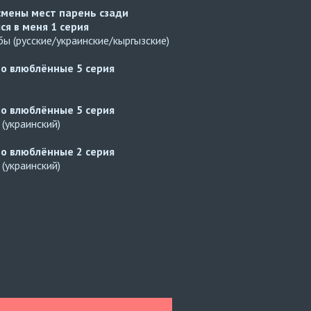
смены мест парень сзади
ся в меня
1 серия
ы (русские/украинские/кыргызские)
но влюблённые
5 серия
но влюблённые
5 серия
(украинский)
но влюблённые
2 серия
(украинский)