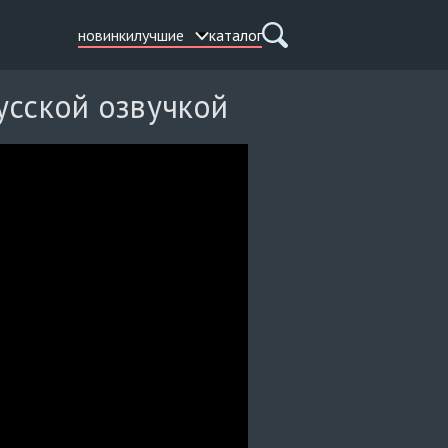
новинки
лучшие
каталог
усской озвучкой