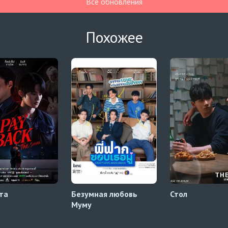
Все обновления
Похожее
та
Безумная любовь
Стол
Муму