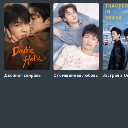
UAFLIX (украинский)
Навечно влюблённые
3 серия
UAFLIX (украинский)
Навечно влюблённые
2 серия
UAFLIX (украинский)
Двойная спираль
Отомщённая любовь
Застрял в О