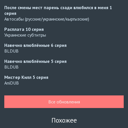
После смены мест парень сзади влюбился в меня
1
серия
Автосабы (русские/украинские/кыргызские)
Расплата
10 серия
Украинские субтитры
Навечно влюблённые
6 серия
BLDUB
Навечно влюблённые
5 серия
BLDUB
Мистер Килл
5 серия
AniDUB
Навечно влюблённые
6 серия
UAFLIX (украинский)
Все обновления
Навечно влюблённые
5 серия
UAFLIX (украинский)
Похожее
Навечно влюблённые
4 серия