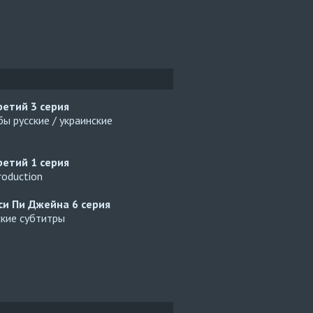
ретий
3 серия
ы русские / украинские
ретий
1 серия
Production
си Пи Джейна
6 серия
ские субтитры