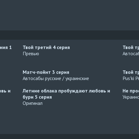
ания
1
Твой третий
4 серия
Твой т
Превью
Автосаб
Матч-пойнт
3 серия
Твой т
Автосабы русские / украинские
Pus'ki 
вь и
Летние облака пробуждают любовь и
Не про
бури
5 серия
Украин
Оригинал