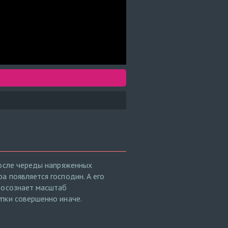
После череды напряженных
а появляется господин. А его
и осознает масштаб
упки совершенно иначе.