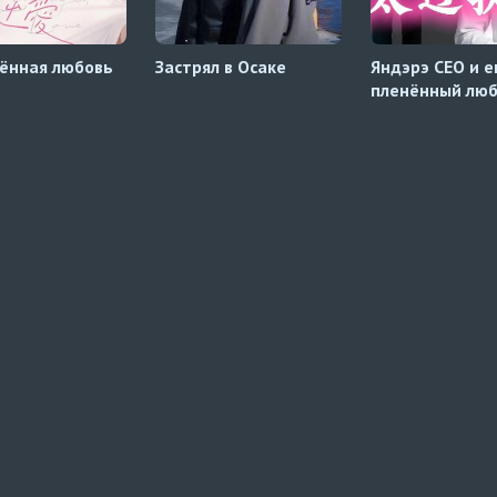
ённая любовь
Застрял в Осаке
Яндэрэ CEO и е
пленённый лю