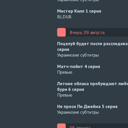
Мистер Килл
1 серия
BLDUB
Вчера, 09 августа
Поцелуй будет после расследов
серия
Украинские субтитры
Матч-пойнт
4 серия
Превью
Летние облака пробуждают любо
бури
6 серия
Превью
Не проси Пи Джейна
5 серия
Украинские субтитры
08 августа