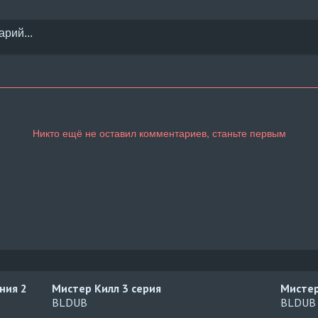
ания
2
Мистер Килл
3 серия
Мисте
BLDUB
BLDUB