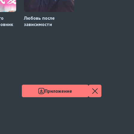
го
Любовь после
Убийца по соседству
бовник
зависимости
Приложение