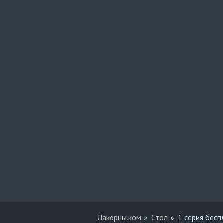
Лакорны.ком
Стол
1 серия бесп