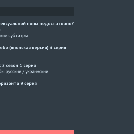
сексуальной попы недостаточно?
я
ские субтитры
ебо (японская версия)
3 серия
с 2 сезон
1 серия
ы русские / украинские
оризонта
9 серия