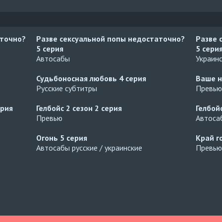
аточно?
Разве сексуальной попы недостаточно?
Разве 
5 серия
5 сери
Автосабы
Украин
Судьбоносная любовь
4 серия
Ваше н
Русские субтитры
Превью
ерия
Гелбойс 2 сезон
2 серия
Гелбой
Превью
Автосаб
Огонь
5 серия
Край г
Автосабы русские / украинские
Превью