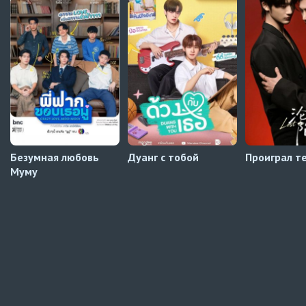
Мистер Килл
5 серия
AniDUB
Навечно влюблённые
6 серия
UAFLIX (украинский)
Навечно влюблённые
5 серия
UAFLIX (украинский)
Безумная любовь
Дуанг с тобой
Проиграл т
Муму