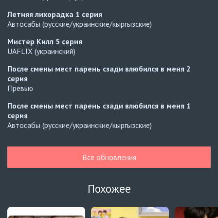
Летняя лихорадка
1 серия
Автосабы (русские/украинские/кыргызские)
Мистер Килл
5 серия
UAFLIX (украинский)
После смены мест парень сзади влюбился в меня
2
серия
Превью
После смены мест парень сзади влюбился в меня
1
серия
Автосабы (русские/украинские/кыргызские)
Расплата
10 серия
Украинские субтитры
Все обновления
Навечно влюблённые
6 серия
BLDUB
Похожее
Навечно влюблённые
5 серия
BLDUB