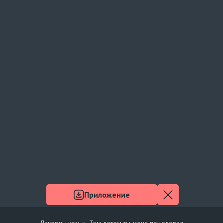
Приложение
Лакорны.ком
Тем летом ты меня поцеловал