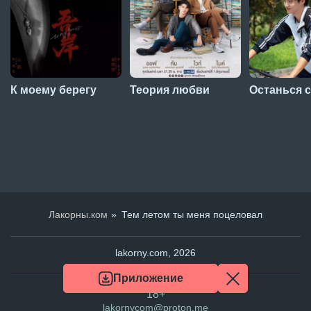
К моему берегу
Теория любви
Останься 
Лакорны.ком
Тем летом ты меня поцеловал
lakorny.com, 2026
Приложение
18+
lakornycom@proton.me