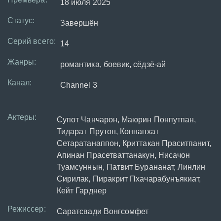
18 июля 2025
Статус:
Завершён
Серий всего:
14
Жанры:
романтика, боевик, сёдзё-ай
Канал:
Channel 3
Актеры:
Супот Чанчарон, Маюрин Понпутпан,
Тидарат Прутон, Коннапхат
Сетаратанаппон, Криттакан Праситпанит,
Апинан Прасетваттанакун, Нисачон
Туамсуннын, Патвит Бурананат, Линлин
Сирилак, Пиракрит Пхачарабунъякиат,
Кейт Гарднер
Режиссер:
Саратсвади Вонгсомфет