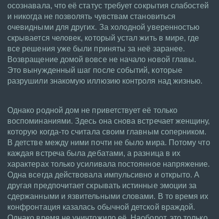
осознавала, что её статус требует сокрытия слабостей
и никогда не позволять чувствам становиться
очевидными для других. За холодной уверенностью
скрывается человек, который устал жить в мире, где
все решения уже были приняты за неё заранее.
Возвращение домой вовсе не начало новой главы.
Это вынужденный шаг после событий, которые
разрушили знакомую иллюзию контроля над жизнью.
Однако родной дом не приветствует её только
воспоминаниями. Здесь она снова встречает женщину,
которую когда-то считала своим главным соперником.
В детстве между ними почти не было мира. Потому что
каждая встреча была дебатами, а разница в их
характерах только усиливала постоянное напряжение.
Одна всегда действовала импульсивно и открыто. А
другая предпочитает скрывать истинные эмоции за
сдержанными и язвительными словами. В то время их
конфронтация казалась обычной детской враждой.
Однако время не уничтожило её. Наоборот, это только