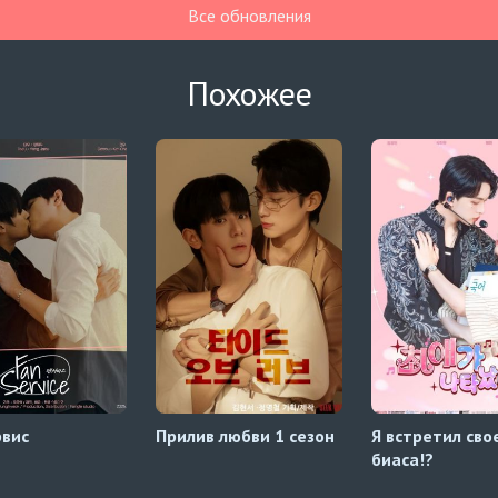
Все обновления
Похожее
вис
Прилив любви 1 сезон
Я встретил сво
биаса!?