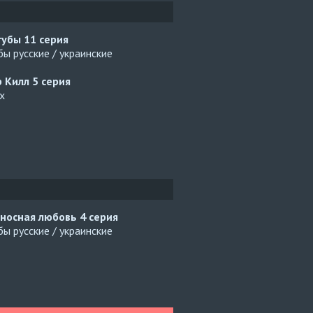
губы
11 серия
ы русские / украинские
р Килл
5 серия
x
носная любовь
4 серия
ы русские / украинские