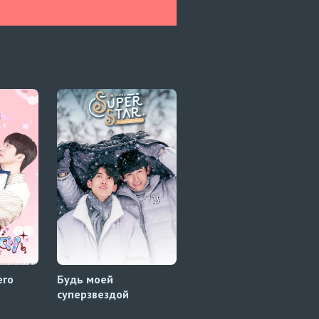
его
Будь моей
Лучшая форма
суперзвездой