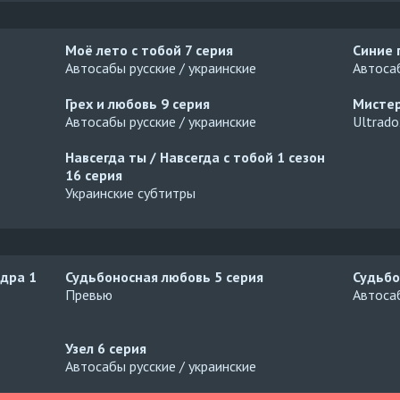
Моё лето с тобой
7 серия
Синие 
Автосабы русские / украинские
Автосаб
Грех и любовь
9 серия
Мисте
Автосабы русские / украинские
Ultrado
Навсегда ты / Навсегда с тобой 1 сезон
16 серия
Украинские субтитры
едра
1
Судьбоносная любовь
5 серия
Судьбо
Превью
Автосаб
Узел
6 серия
Автосабы русские / украинские