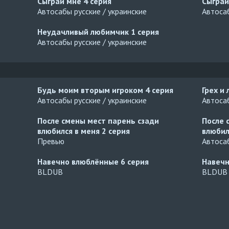
Сыграй мне
4 серия
Сыгра
Автосабы русские / украинские
Автосаб
Неудачливый любимчик
1 серия
Автосабы русские / украинские
Будь моим вторым игроком
4 серия
Грех и
Автосабы русские / украинские
Автосаб
После смены мест парень сзади
После 
влюбился в меня
2 серия
влюбил
Превью
Автосаб
Навечно влюблённые
6 серия
Навеч
BLDUB
BLDUB