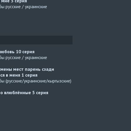
й мне
3 серия
ы русские / украинские
 любовь
10 серия
ы русские / украинские
смены мест парень сзади
ся в меня
1 серия
ы (русские/украинские/кыргызские)
но влюблённые
5 серия