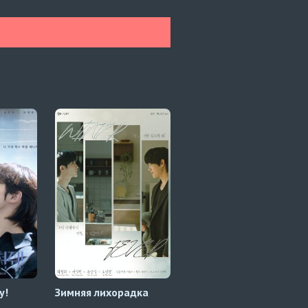
у!
Зимняя лихорадка
Море любви