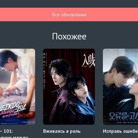
Все обновления
Похожее
— 101:
Вживаясь в роль
Исправь ошибк
жение между