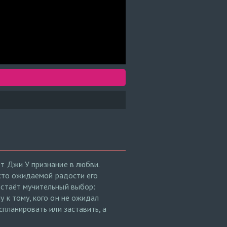
т Джи У признание в любви.
место ожидаемой радости его
встаёт мучительный выбор:
у к тому, кого он не ожидал
спланировать или заставить, а