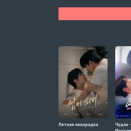
Летняя лихорадка
Чудак 
Притя