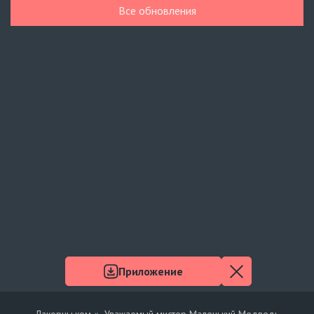
Все обновления
Вчера, 07 августа
Лживые губы
6 серия
Украинские субтитры
Навечно влюблённые
8 серия
AniMaunt
Персик и я
4 серия
Украинские субтитры
Узел
6 серия
Украинские субтитры
Приложение