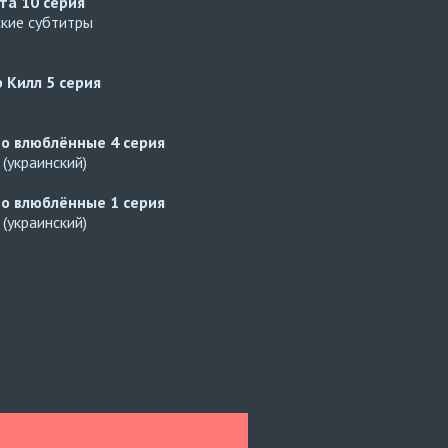
ата
10 серия
ские субтитры
р Килл
5 серия
но влюблённые
4 серия
(украинский)
но влюблённые
1 серия
(украинский)