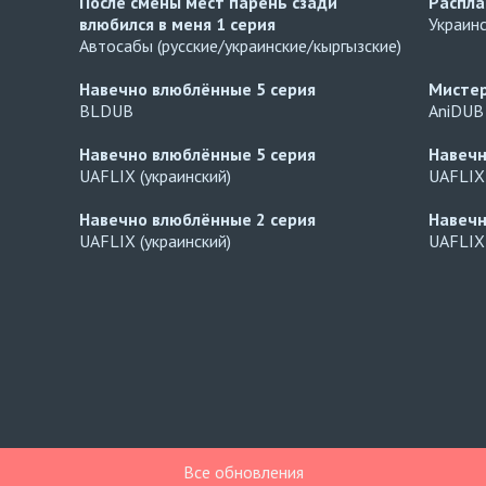
После смены мест парень сзади
Распл
влюбился в меня
1 серия
Украин
Автосабы (русские/украинские/кыргызские)
Навечно влюблённые
5 серия
Мисте
BLDUB
AniDUB
Навечно влюблённые
5 серия
Навеч
UAFLIX (украинский)
UAFLIX 
Навечно влюблённые
2 серия
Навеч
UAFLIX (украинский)
UAFLIX 
Все обновления