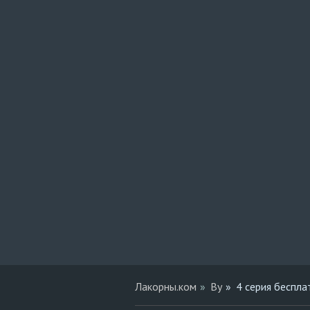
Лакорны.ком
Ву
4 серия беспла