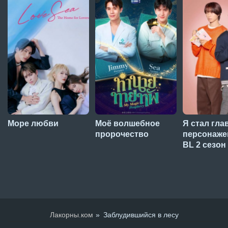
Море любви
Моё волшебное
Я стал гл
пророчество
персонаже
BL 2 сезон
Лакорны.ком
Заблудившийся в лесу