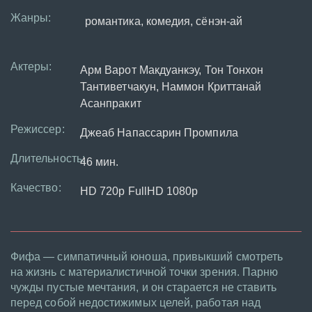
Жанры:
романтика, комедия, сёнэн-ай
Актеры:
Арм Варот Макдуанкэу, Тон Тонхон
Тантиветчакун, Наммон Криттанай
Асанпракит
Режиссер:
Джеаб Напассарин Промпила
Длительность:
46 мин.
Качество:
HD 720p FullHD 1080p
Фифа — симпатичный юноша, привыкший смотреть
на жизнь с материалистичной точки зрения. Парню
чужды пустые мечтания, и он старается не ставить
перед собой недостижимых целей, работая над